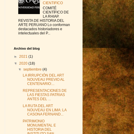
CIENTIFICO
COMITÉ
CIENTÍFICO DE
LA RHIAP.
REVISTA DE HISTORIA DEL
ARTE PERUANO Lo conforman
destacados historiadores e
intelectuales del P...
Archivo del blog
►
2021
(1)
▼
2020
(18)
▼
septiembre
(4)
LA IRRUPCIÓN DEL ART
NOUVEAU PREVIO AL
CENTENARIO:...
REPRESENTACIONES DE
LAS FIESTAS PATRIAS
ANTES DEL ...
LA RUTA DEL ART
NOUVEAU EN LIMA: LA
CASONA FERNAND...
PATRIMONIO
MONUMENTAL E
HISTORIA DEL
INSTITUTO SAN...