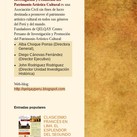
Patrimonio Artístico
Cultural
es una
Asociación Civil sin
fines de lucro
destinada a promover el patrimonio
artístico cultural en todos sus géneros
del Perú y del mundo.
Fundadores de QELQAY Centro
Peruano de Investigación y Promoción
del Patrimonio Artístico Cultural:
Alba Choque Porras (Directora
General),
Diego Cánovas Ferrández
(Director Ejecutivo)
John Rodriguez Rodriguez
(Director Unidad Investigación
Histórica)
Web-blog:
http://qelqayperu.blogspot.com
Entradas populares
CLASICISMO
FRANCÉS EN
LIMA. EL
ESPLENDOR
DEL SEGUNDO