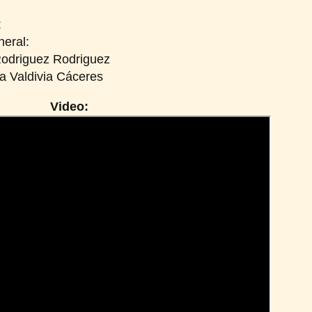
:
eral:
Rodriguez Rodriguez
a Valdivia Cáceres
Video: