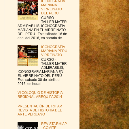
ICONOGRAFIA
MARIANA
VIRREINATO
DEL PERU
CURSO -
TALLER MATER
ADMIRABILIS, ICONOGRAFIA
MARIANA EN EL VIRREINATO
DEL PERÚ Este sábado 16 de
abril del 2016, en horario de...
ICONOGRAFIA
MARIANA PERU
VIRREINATO
CURSO -
TALLER MATER
ADMIRABILIS,
ICONOGRAFIA MARIANA EN
EL VIRREINATO DEL PERÚ
Este sábado 30 de abril del
2016, en horari...
VI COLOQUIO DE HISTORIA
REGIONAL AREQUIPA 2014
PRESENTACIÓN DE RHIAP,
REVISTA DE HISTORIA DEL
ARTE PERUANO
REVISTA RHIAP
- COMITE