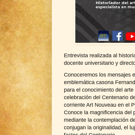
Entrevista realizada al histo
docente universitario y direc
Conoceremos los mensajes e i
emblemática casona Fernandin
para el conocimiento del arte
celebración del Centenario d
corriente Art Nouveau en el P
Conoce la magnificencia del po
mediante la contemplación de 
conjugan la originalidad, el l
fastos del Centenario.