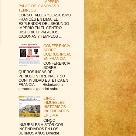
IMPERIO
PALACIOS, CASONAS Y
TEMPLOS
CURSO TALLER "CLASICISMO
FRANCÉS EN LIMA. EL
ESPLENDOR DEL SEGUNDO
IMPERIO EN EL CENTRO
HISTÓRICO: PALACIOS,
CASONAS Y TEMPLOS ...
CONFERENCIA
SOBRE
QUEROS INCAS
EN FRANCIA
CONFERENCIA
SOBRE
QUEROS INCAS DEL
PERIODO VIRREINAL Y SU
CONTINUIDAD ESTÉTICA EN
FRANCIA Historiadora
peruana expondrá sobre...
CINCO
INMUEBLES
HISTÓRICOS
INCENDIADOS
EN LIMA
CINCO
INMUEBLES HISTÓRICOS
INCENDIADOS EN LOS
ÚLTIMOS AÑOS Director