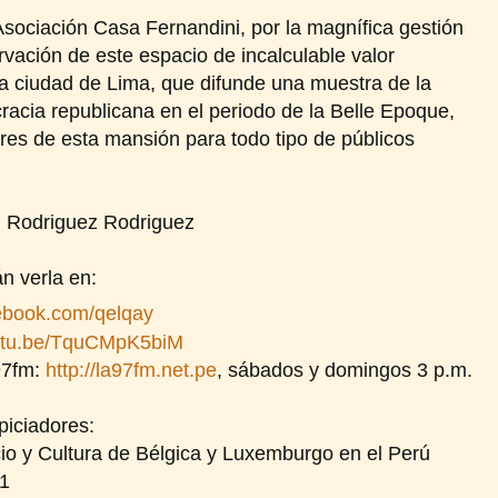
Asociación Casa Fernandini, por la magnífica gestión
rvación de este espacio de incalculable valor
 la ciudad de Lima, que difunde una muestra de la
ocracia republicana en el periodo de la Belle Epoque,
iores de esta mansión para todo tipo de públicos
n Rodriguez Rodriguez
n verla en:
cebook.com/qelqay
utu.be/TquCMpK5biM
97fm:
http://la97fm.net.pe
, sábados y domingos 3 p.m.
iciadores:
y Cultura de Bélgica y Luxemburgo en el Perú
21