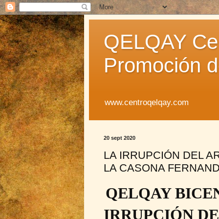
QELQAY Cent
Promoción de
www.centroqelqay.com
20 sept 2020
LA IRRUPCIÓN DEL A
LA CASONA FERNAND
QELQAY BICEN
IRRUPCIÓN DE