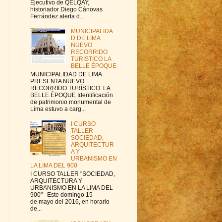
Ejecutivo de QELQAY,
historiador Diego Cánovas
Ferrández alerta d...
MUNICIPALIDA
D DE LIMA
NUEVO
RECORRIDO
TURISTICO LA
BELLE ÉPOQUE
MUNICIPALIDAD DE LIMA
PRESENTA NUEVO
RECORRIDO TURÍSTICO: LA
BELLE ÉPOQUE Identificación
de patrimonio monumental de
Lima estuvo a carg...
I CURSO
TALLER
SOCIEDAD,
ARQUITECTUR
A Y
URBANISMO EN
LA LIMA DEL 900
I CURSO TALLER "SOCIEDAD,
ARQUITECTURA Y
URBANISMO EN LA LIMA DEL
900" Este domingo 15
de mayo del 2016, en horario
de...