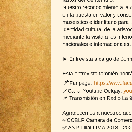
Nuestro reconocimiento a la 
en la puesta en valor y conse
museístico e identitario para
identidad cultural de la arist
mediante la visita a los inter
nacionales e internacionales.
► Entrevista a cargo de Joh
Esta entrevista también podrá
📌
Fanpage:
https://www.fa
📌Canal Youtube Qelqay:
yo
📌 Transmisión en Radio La 
Agradecemos a nuestros ausp
✅CCBLP Camara de Comercio 
✅ ANP Filial LIMA 2018 - 20