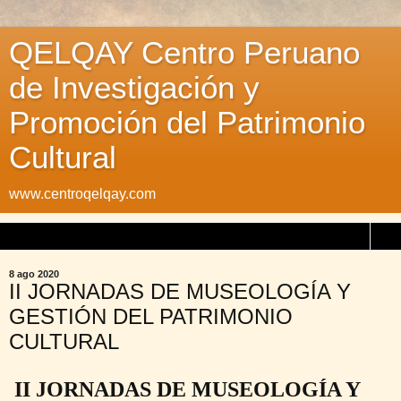
QELQAY Centro Peruano
de Investigación y
Promoción del Patrimonio
Cultural
www.centroqelqay.com
▼
8 ago 2020
II JORNADAS DE MUSEOLOGÍA Y
GESTIÓN DEL PATRIMONIO
CULTURAL
II JORNADAS DE MUSEOLOGÍA Y